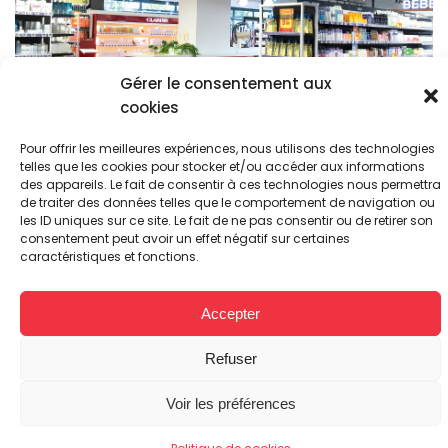
Gérer le consentement aux
cookies
Pour offrir les meilleures expériences, nous utilisons des technologies
telles que les cookies pour stocker et/ou accéder aux informations
des appareils. Le fait de consentir à ces technologies nous permettra
de traiter des données telles que le comportement de navigation ou
les ID uniques sur ce site. Le fait de ne pas consentir ou de retirer son
Transfert
consentement peut avoir un effet négatif sur certaines
caractéristiques et fonctions.
Vous allez déplacer ou déménager votre pharmacie dans un
Accepter
nouveau local, une nouvelle adresse ?
Refuser
Gagnez en visibilité !
Voir les préférences
En savoir plus