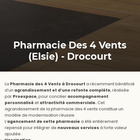
Pharmacie Des 4 Vents
(Elsie) - Drocourt
La
Pharmacie des 4 Vents à Drocourt
a récemment bénéficié
d’un
agrandissement et d’une refonte complète
, réalisée
par
Proexpace
, pour concilier
accompagnement
personnalisé
et
attractivité commerciale.
Cet
agrandissement de la pharmacie des 4 vents constitue un
modèle de modernisation réussie.
L’
agencement de cette pharmacie
a été entièrement
repensé pour intégrer de
nouveaux services
à forte valeur
ajoutée :