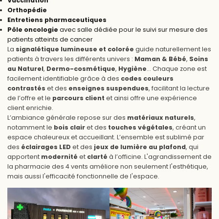
Vaccination
Orthopédie
Entretiens pharmaceutiques
Pôle oncologie
avec salle dédiée pour le suivi sur mesure des
patients atteints de cancer
La
signalétique lumineuse et colorée
guide naturellement les
patients à travers les différents univers :
Maman & Bébé
,
Soins
au Naturel
,
Dermo-cosmétique
,
Hygiène
… Chaque zone est
facilement identifiable grâce à des
codes couleurs
contrastés
et des
enseignes suspendues
, facilitant la lecture
de l’offre et le
parcours client
et ainsi offre une expérience
client enrichie.
L’ambiance générale repose sur des
matériaux naturels
,
notamment le
bois clair
et des
touches végétales
, créant un
espace chaleureux et accueillant. L’ensemble est sublimé par
des
éclairages LED
et des
jeux de lumière au plafond
, qui
apportent
modernité
et
clarté
à l’officine. L'agrandissement de
la pharmacie des 4 vents améliore non seulement l'esthétique,
mais aussi l'efficacité fonctionnelle de l'espace.