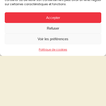
Réalisation précédente :
sur certaines caractéristiques et fonctions.
«
Pharmacie Metro Wagram - Paris
Accepter
Refuser
Réalisation suivante :
Voir les préférences
Pharmacie du Marché (Leader Santé) – Saint-Ouen
»
Politique de cookies