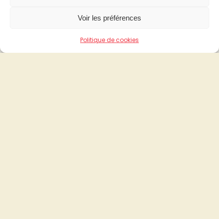
Voir les préférences
Politique de cookies
Solution précédente :
«
Cross marketing
Solution suivante :