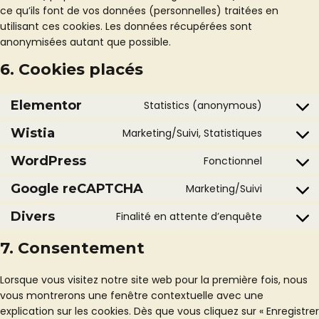
ce qu’ils font de vos données (personnelles) traitées en
utilisant ces cookies. Les données récupérées sont
anonymisées autant que possible.
6. Cookies placés
Elementor
Statistics (anonymous)
Consent
to
Wistia
Marketing/Suivi, Statistiques
Consent
service
to
elemento
WordPress
Fonctionnel
Consent
service
to
wistia
Google reCAPTCHA
Marketing/Suivi
Consent
service
to
wordpres
Divers
Finalité en attente d’enquête
Consent
service
to
google-
7. Consentement
service
recaptch
divers
Lorsque vous visitez notre site web pour la première fois, nous
vous montrerons une fenêtre contextuelle avec une
explication sur les cookies. Dès que vous cliquez sur « Enregistrer