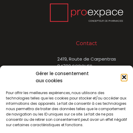
Contact
2419, Route de Carpentras
84700 SORGUES
Gérer le consentement
04 90 83 65 03
aux cookies
Suivez-nous
Pour offrir les meilleures expériences, nous utilisons des
technologies telles que les cookies pour stocker et/ou accéder aux
informations des appareils. Le fait de consentir à ces technologies
nous permettra de traiter des données telles que le comportement
de navigation ou les ID uniques sur ce site. Le fait de ne pas
consentir ou de retirer son consentement peut avoir un effet négatif
sur certaines caractéristiques et fonctions.
Copyright © 2026 proexpace |